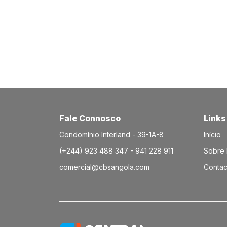
Fale Connosco
Links
Condomínio Interland - 39-1A-8
Início
(+244) 923 488 347 - 941 228 911
Sobre
comercial@cbsangola.com
Contac