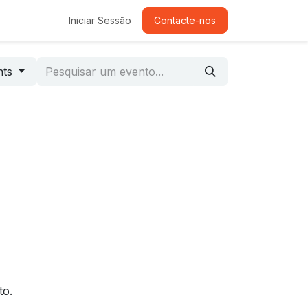
Iniciar Sessão
Contacte-nos
nts
to.