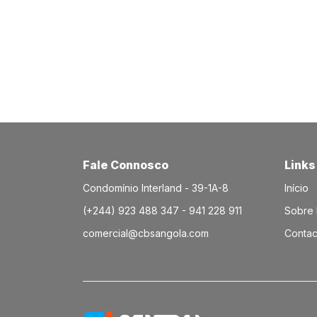
Fale Connosco
Links
Condomínio Interland - 39-1A-8
Início
(+244) 923 488 347 - 941 228 911
Sobre
comercial@cbsangola.com
Contac